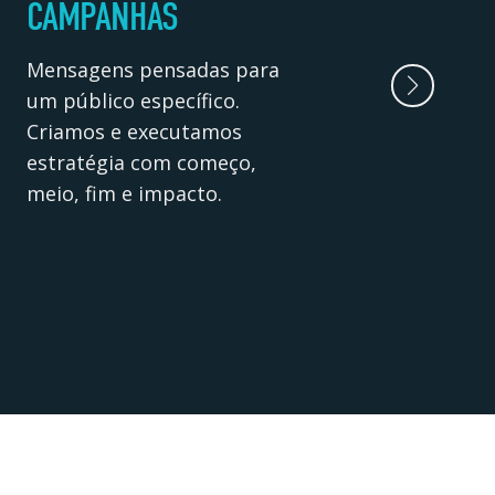
CAMPANHAS
ASS
Mensagens pensadas para
Parce
um público específico.
traba
Criamos e executamos
360º.
estratégia com começo,
frent
meio, fim e impacto.
do cli