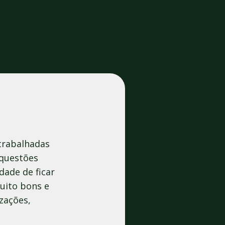
 trabalhadas
 questões
dade de ficar
uito bons e
zações,