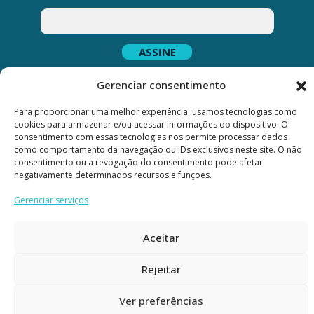
Gerenciar consentimento
CLN 309 Bloco C
Para proporcionar uma melhor experiência, usamos tecnologias como
Sala nº 216
cookies para armazenar e/ou acessar informações do dispositivo. O
Asa Norte, Brasília/DF
consentimento com essas tecnologias nos permite processar dados
CEP: 70755-530
como comportamento da navegação ou IDs exclusivos neste site. O não
consentimento ou a revogação do consentimento pode afetar
negativamente determinados recursos e funções.
comercial@forestcom.com.br
Gerenciar serviços
© Forest Comunicação. Todos os direitos reservados.
Aceitar
Rejeitar
Ver preferências