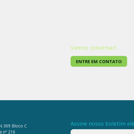
Vamos conversar!
ENTRE EM CONTATO
Assine nosso boletim ele
N 309 Bloco C
a nº 216