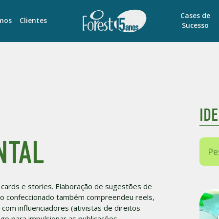
Cases de
mos
Clientes
Sucesso
ID
NTAL
s cards e stories. Elaboração de sugestões de
údo confeccionado também compreendeu reels,
com influenciadores (ativistas de direitos
o para impulsionar as publicações.